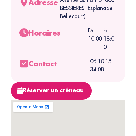
Adresse
BESSIERES (Esplanade
Bellecourt)
De
à
Horaires
10:00
18:0
0
06 10 15
Contact
34 08
Réserver un créneau