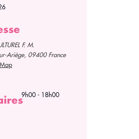
026
esse
LTUREL F. M.
ur-Ariège
,
09400
France
 Map
9h00
-
18h00
aires