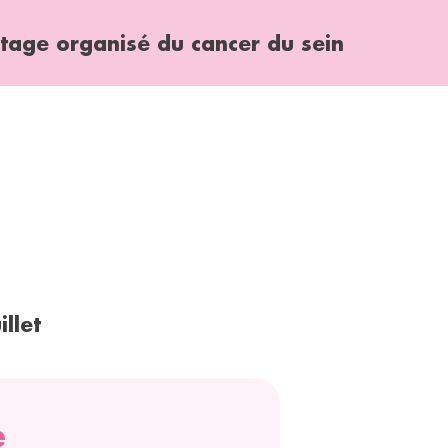
stage organisé du cancer du sein
illet
e