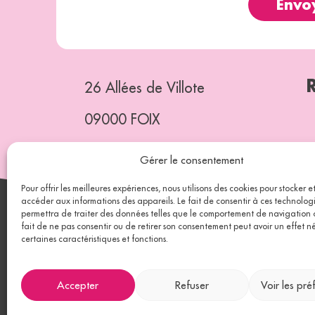
Envo
26 Allées de Villote
09000 FOIX
05 32 74 14 43
Gérer le consentement
Pour offrir les meilleures expériences, nous utilisons des cookies pour stocker 
accéder aux informations des appareils. Le fait de consentir à ces technolog
permettra de traiter des données telles que le comportement de navigation ou
fait de ne pas consentir ou de retirer son consentement peut avoir un effet né
Ariè
certaines caractéristiques et fonctions.
Prév
Accepter
Refuser
Voir les pré
Mobi