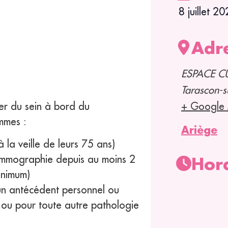
8 juillet 2
Adr
ESPACE CU
Tarascon-s
er du sein à bord du
+ Google
mmes :
Ariège
 la veille de leurs 75 ans)
ammographie depuis au moins 2
Hor
inimum)
r un antécédent personnel ou
, ou pour toute autre pathologie