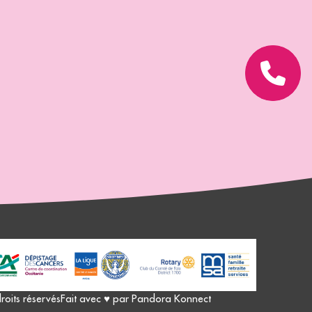
oits réservés
Fait avec ♥︎ par Pandora Konnect