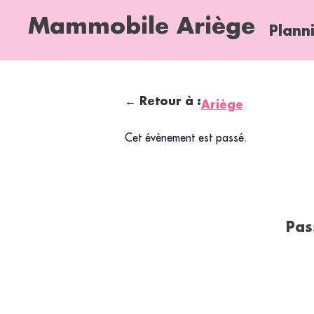
Mammobile Ariège
Plann
← Retour à :
Ariège
Cet évènement est passé.
Pas